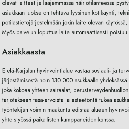
olevat laitteet ja laajemmassa häiriötilanteessa py
asiakkaan luokse on tehtävä fyysinen kotikäynti, tekn
potilastietojärjestelmään jokin laite olevan käytössä,
Myös palvelun loputtua laite automaattisesti poistuu r
Asiakkaasta
Etelä-Karjalan hyvinvointialue vastaa sosiaali- ja te
järjestämisestä noin 130 000 asukkaalle yhdeksässä 
joka kokoaa yhteen sairaalat, perusterveydenhuollon,
tarjotakseen tasa-arvoista ja esteetöntä tukea asuk
työntekijän voimin maakunta edistää alueen hyvinvointi
yhteistyössä paikallisten kumppaneiden kanssa.