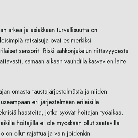
an arkea ja asiakkaan turvallisuutta on
leisimpiä ratkaisuja ovat esimerkiksi
laiset sensorit. Riski sähkönjakelun riittävyydestä
attavasti, samaan aikaan vauhdilla kasvavien laite
tajan omasta taustajärjestelmästä ja niiden
 useampaan eri järjestelmään erilaisilla
knisiä haasteita, jotka syövät hoitajan työaikaa,
ikilla hoitajilla ei ole myöskään ollut saatavilla
to on ollut rajattua ja vain joidenkin