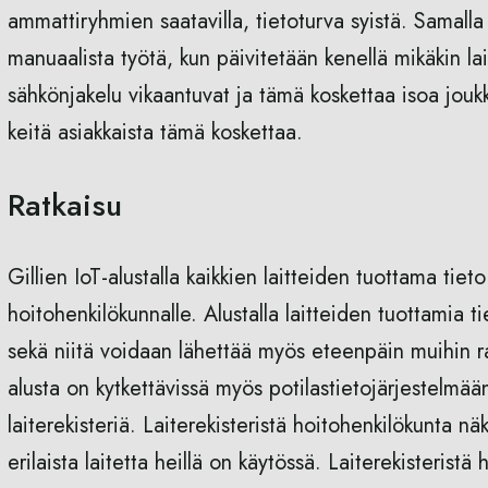
ammattiryhmien saatavilla, tietoturva syistä. Samalla 
manuaalista työtä, kun päivitetään kenellä mikäkin la
sähkönjakelu vikaantuvat ja tämä koskettaa isoa joukk
keitä asiakkaista tämä koskettaa.
Ratkaisu
Gillien IoT-alustalla kaikkien laitteiden tuottama t
hoitohenkilökunnalle. Alustalla laitteiden tuottamia 
sekä niitä voidaan lähettää myös eteenpäin muihin ra
alusta on kytkettävissä myös potilastietojärjestelmää
laiterekisteriä. Laiterekisteristä hoitohenkilökunta nä
erilaista laitetta heillä on käytössä. Laiterekisteris