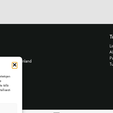
T
Li
A
Pa
2230 Espoo, Finland
T
etietojen
e
ta tällä
allisesti