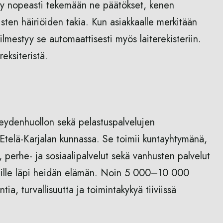
styy nopeasti tekemään ne päätökset, kenen
isten häiriöiden takia. Kun asiakkaalle merkitään
 ilmestyy se automaattisesti myös laiterekisteriin.
eksiteristä.
rveydenhuollon sekä pelastuspalvelujen
Etelä-Karjalan kunnassa. Se toimii kuntayhtymänä,
 perhe- ja sosiaalipalvelut sekä vanhusten palvelut
kaille läpi heidän elämän. Noin 5 000–10 000
a, turvallisuutta ja toimintakykyä tiiviissä