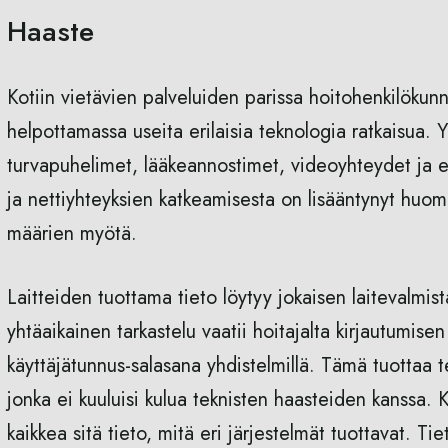
Haaste
Kotiin vietävien palveluiden parissa hoitohenkilökunn
helpottamassa useita erilaisia teknologia ratkaisua. Y
turvapuhelimet, lääkeannostimet, videoyhteydet ja eri
ja nettiyhteyksien katkeamisesta on lisääntynyt huom
määrien myötä.
Laitteiden tuottama tieto löytyy jokaisen laitevalmis
yhtäaikainen tarkastelu vaatii hoitajalta kirjautumisen
käyttäjätunnus-salasana yhdistelmillä. Tämä tuottaa te
jonka ei kuuluisi kulua teknisten haasteiden kanssa. Ka
kaikkea sitä tieto, mitä eri järjestelmät tuottavat. Tie