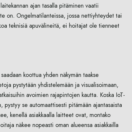
laitekannan ajan tasalla pitäminen vaatii
ite on. Ongelmatilanteissa, jossa nettiyhteydet tai
oa teknisiä apuvälineitä, ei hoitajat ole tienneet
ieto saadaan koottua yhden näkymän taakse
tietoja pystytään yhdistelemään ja visualisoimaan,
tkaisuihin avoimien rajapintojen kautta. Koska IoT-
n, pystyy se automaattisesti pitämään ajantasaista
kee, kenellä asiakkaalla laitteet ovat, montako
tä hoitaja näkee nopeasti oman alueensa asiakkailla