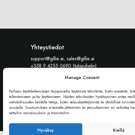
Yhteystiedot
support@gillie.ai, sales@gillie.ai
+358 9 4255 0690 (tukipuhelin)
Gillie.AI, c/o Boffice, Piispansilta 9 A LH 545, 0
Manage Consent
Parhaan käyttökokemuksen tarjoamiseksi käytämme tekniikoita, kuten evästeitä, lait
Laskut
tallentamiseen ja/tai käyttämiseen. Näiden tekniikoiden hyväksyminen antaa meill
mahdollisuuden käsitellä tietoja, kuten selauskäyttäytymistä tai yksilöllisiä tunnistei
y-tunnus: 2578745-2
sivustolla. Suostumuksen antamatta jättäminen tai peruuttaminen voi vaikuttaa hait
Verkkolaskuosoite: 003725787452
tiettyihin ominaisuuksiin ja toimintoihin.
Operaattori: BasWare, BAWCFI22
Hyväksy
Kiellä