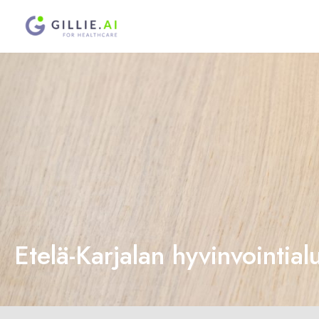
Siirry
suoraan
sisÃ¤ltÃ¶Ã¶n
Etelä-Karjalan hyvinvointial