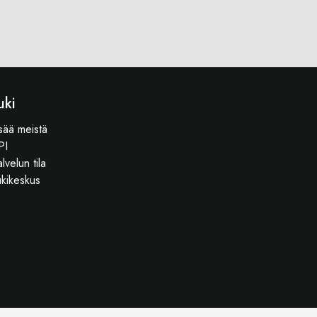
uki
sää meistä
PI
lvelun tila
ukikeskus